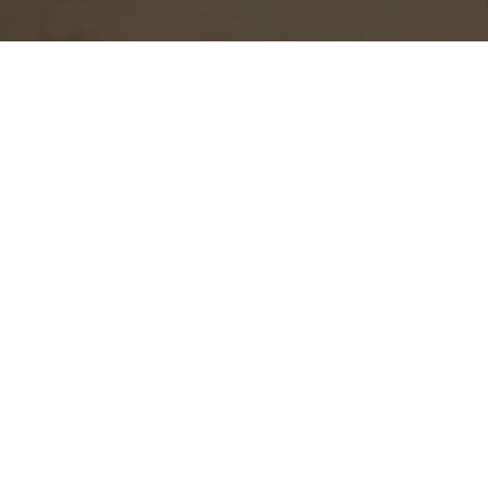
Integración
Selecciona cada uno de los partidos políticos para
conocer a sus integrantes.
58
17